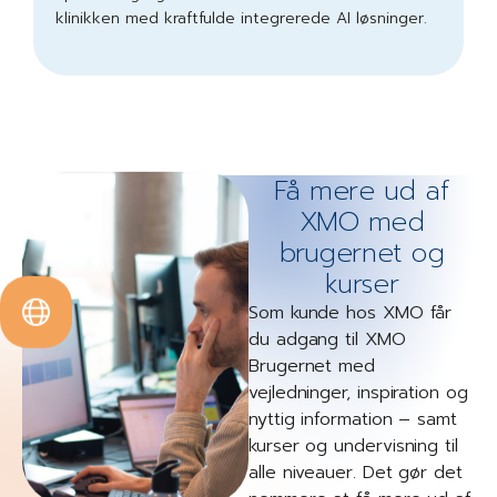
klinikken med kraftfulde integrerede AI løsninger.
Få mere ud af
XMO med
brugernet og
kurser
Som kunde hos XMO får
du adgang til XMO
Brugernet med
vejledninger, inspiration og
nyttig information – samt
kurser og undervisning til
alle niveauer. Det gør det