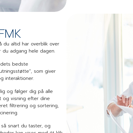
 FMK
 du altid har overblik over
ar du adgang hele dagen.
edets bedste
utningsstøtte”, som giver
g interaktioner.
g og følger dig på alle
t og visning efter dine
t filtrering og sortering,
cinering.
så snart du taster, og