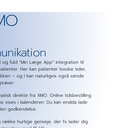
XMO
unikation
og fuld “Min Læge App” integration til
tienter. Her kan patienter booke tider,
inikken – og I kan naturligvis også sende
eprøver.
tisk direkte fra XMO. Online tidsbestilling
aks vises i kalenderen. Du kan endda lade
den godkendelse.
række hurtige genveje, der fx lader dig