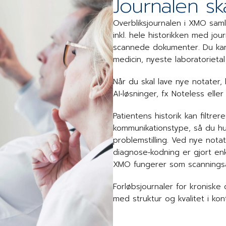
Journalen sk
Overbliksjournalen i XMO saml
inkl. hele historikken med jou
scannede dokumenter. Du kan 
medicin, nyeste laboratorieta
Når du skal lave nye notater,
AI‑løsninger, fx Noteless eller
Patientens historik kan filtrer
kommunikationstype, så du hu
problemstilling. Ved nye nota
diagnose‑kodning er gjort en
XMO fungerer som scanningsa
Forløbsjournaler for kronisk
med struktur og kvalitet i kont