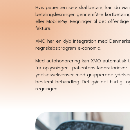
Hvis patienten selv skal betale, kan du via i
betalingsløsninger gennemføre kortbetaling
eller MobilePay. Regninger til det offentli
faktura.
XMO har en dyb integration med Danmarks
regnskabsprogram e‑conomic.
Med autohonorering kan XMO automatisk til
fra oplysninger i patientens laboratorieko
ydelsessekvenser med grupperede ydelser, 
bestemt behandling. Det gør det hurtigt o
regningen.