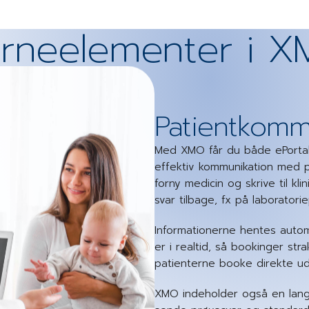
rneelementer i 
Patientkomm
Med XMO får du både ePortal 
effektiv kommunikation med pa
forny medicin og skrive til kl
svar tilbage, fx på laboratori
Informationerne hentes automa
er i realtid, så bookinger str
patienterne booke direkte u
XMO indeholder også en lang 