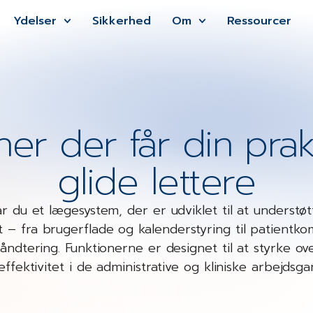
Ydelser
Sikkerhed
Om
Ressourcer
er der får din praks
glide lettere
 du et lægesystem, der er udviklet til at understøtt
ft – fra brugerflade og kalenderstyring til patientk
ndtering. Funktionerne er designet til at styrke over
effektivitet i de administrative og kliniske arbejdsga