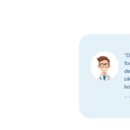
“D
fo
de
si
ko
– 