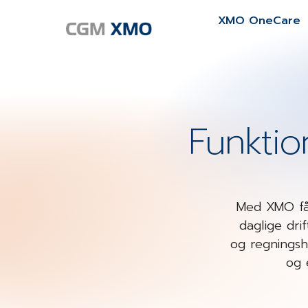
XMO OneCare
Funktion
Med XMO får
daglige dri
og regningshå
og 