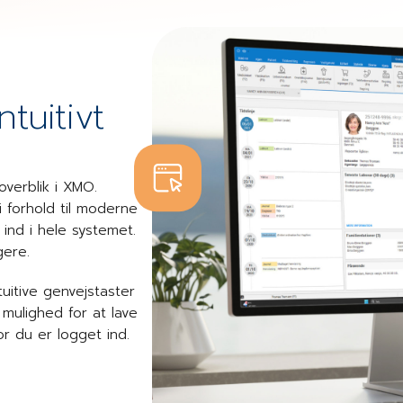
tuitivt
verblik i XMO.
 forhold til moderne
ind i hele systemet.
gere.
itive genvejstaster
 mulighed for at lave
or du er logget ind.