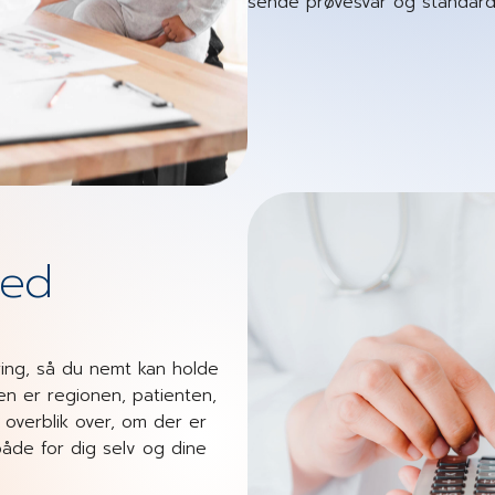
sende prøvesvar og standardsk
med
ring, så du nemt kan holde
n er regionen, patienten,
 overblik over, om der er
åde for dig selv og dine