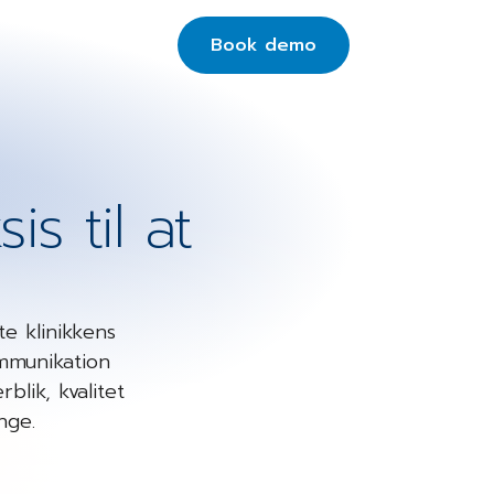
Book demo
is til at
e klinikkens
ommunikation
blik, kvalitet
nge.