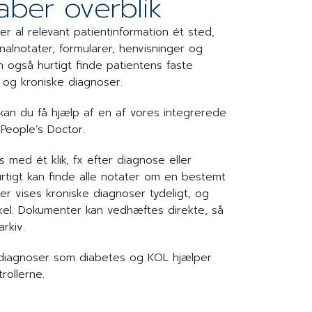
aber overblik
er al relevant patientinformation ét sted,
rnalnotater, formularer, henvisninger og
også hurtigt finde patientens faste
l og kroniske diagnoser.
 kan du få hjælp af en af vores integrerede
 People’s Doctor.
es med ét klik, fx efter diagnose eller
rtigt kan finde alle notater om en bestemt
ter vises kroniske diagnoser tydeligt, og
kel. Dokumenter kan vedhæftes direkte, så
rkiv.
e diagnoser som diabetes og KOL hjælper
rollerne.