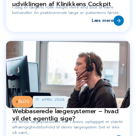
udviklingen af Klinikkens Cockpit
I dag er lægens rolle meget mere end blot at være
behandler. En praktiserende læge er patientens første...
Læs mere
17. APRIL 2026
BLOG
Webbaserede lægesystemer – hvad
vil det egentlig sige?
De fleste lægepraksisser har i årevis opbygget et stærkt
afhængighedsforhold til deres lægesystem. Det er ikke
så sært,...