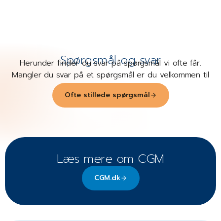
Spørgsmål og svar
Herunder finder du svar på spørgsmål vi ofte får.
Mangler du svar på et spørgsmål er du velkommen til
at
kontakte os
.
Ofte stillede spørgsmål
Læs mere om CGM
CGM.dk