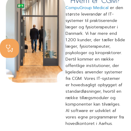
Hvem er CGM?
CompuGroup Medical
er den
største leverandør af IT-
systemer til praktiserende
læger og fysioterapeuter i
Danmark. Vi har mere end
1.200 kunder, der tæller både
læger, fysioterapeuter,
psykologer og kiropraktorer.
Dertil kommer en række
offentlige institutioner, der
ligeledes anvender systemer
fra CGM. Vores IT-systemer
er hovedsagligt opbygget af
standardløsninger, hvortil en
række tillægsmoduler og
komponenter kan tilvælges.
Al software er udviklet af
vores egne programmører fra
hovedkontoret i Aarhus.