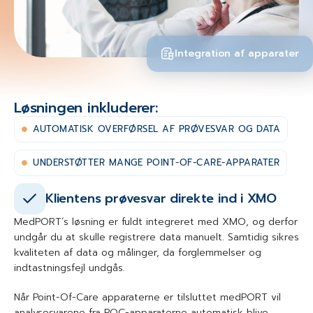
Integration af apparater
Løsningen inkluderer:
AUTOMATISK OVERFØRSEL AF PRØVESVAR OG DATA
UNDERSTØTTER MANGE POINT-OF-CARE-APPARATER
Klientens prøvesvar direkte ind i XMO
MedPORT´s løsning er fuldt integreret med XMO, og derfor
undgår du at skulle registrere data manuelt. Samtidig sikres
kvaliteten af data og målinger, da forglemmelser og
indtastningsfejl undgås.
Når Point-Of-Care apparaterne er tilsluttet medPORT vil
analysesvarene fra POC-apparaterne automatisk blive