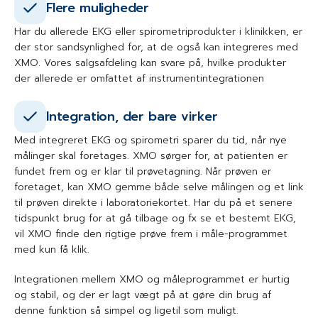
Flere muligheder
Har du allerede EKG eller spirometriprodukter i klinikken, er
der stor sandsynlighed for, at de også kan integreres med
XMO. Vores salgsafdeling kan svare på, hvilke produkter
der allerede er omfattet af instrumentintegrationen
Integration, der bare virker
Med integreret EKG og spirometri sparer du tid, når nye
målinger skal foretages. XMO sørger for, at patienten er
fundet frem og er klar til prøvetagning. Når prøven er
foretaget, kan XMO gemme både selve målingen og et link
til prøven direkte i laboratoriekortet. Har du på et senere
tidspunkt brug for at gå tilbage og fx se et bestemt EKG,
vil XMO finde den rigtige prøve frem i måle-programmet
med kun få klik.
Integrationen mellem XMO og måleprogrammet er hurtig
og stabil, og der er lagt vægt på at gøre din brug af
denne funktion så simpel og ligetil som muligt.