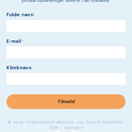
produktopdateringer direkte i din indbakke.
Fulde navn
E-mail
*
Kliniknavn
Tilmeld
© 2026 COMPUGROUP MEDICAL. ALL RIGHTS RESERVED.
CVR – 18276801